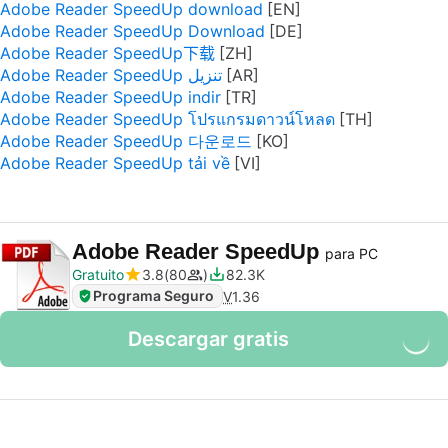
Adobe Reader SpeedUp download
Adobe Reader SpeedUp Download
Adobe Reader SpeedUp下载
Adobe Reader SpeedUp تنزيل
Adobe Reader SpeedUp indir
Adobe Reader SpeedUp โปรแกรมดาวน์โหลด
Adobe Reader SpeedUp 다운로드
Adobe Reader SpeedUp tải về
Adobe Reader SpeedUp
para PC
Gratuito
3.8
80
82.3K
Programa Seguro
V
1.36
Descargar gratis