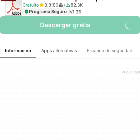
Gratuito
3.8
80
82.3K
Programa Seguro
V
1.36
Descargar gratis
Información
Apps alternativas
Escaneo de seguridad