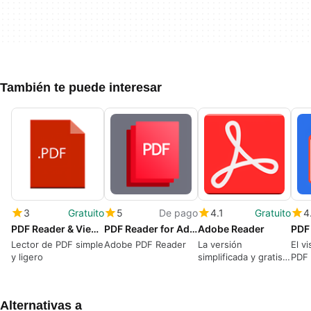
También te puede interesar
3
Gratuito
5
De pago
4.1
Gratuito
4
PDF Reader & Viewer
PDF Reader for Adobe PDF
Adobe Reader
Lector de PDF simple
Adobe PDF Reader
La versión
El v
y ligero
simplificada y gratis
PDF
de Adobe Reader DC
par
Alternativas a