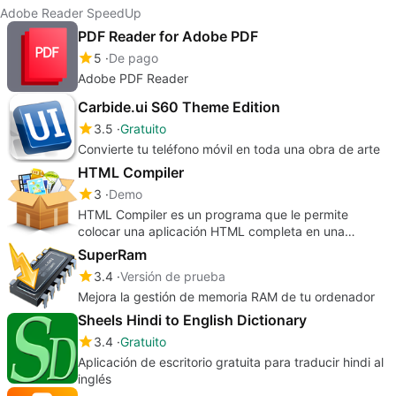
Adobe Reader SpeedUp
PDF Reader for Adobe PDF
5
De pago
Adobe PDF Reader
Carbide.ui S60 Theme Edition
3.5
Gratuito
Convierte tu teléfono móvil en toda una obra de arte
HTML Compiler
3
Demo
HTML Compiler es un programa que le permite
colocar una aplicación HTML completa en una
aplicación de Windows independiente.
SuperRam
3.4
Versión de prueba
Mejora la gestión de memoria RAM de tu ordenador
Sheels Hindi to English Dictionary
3.4
Gratuito
Aplicación de escritorio gratuita para traducir hindi al
inglés