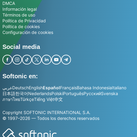
DMCA
Información legal
Términos de uso
Política de Privacidad
Política de cookies
Configuración de cookies
Social media
Softonic en:
عربي
Deutsch
English
Español
Français
Bahasa Indonesia
Italiano
日本語
한국어
Nederlands
Polski
Português
Русский
Svenska
ภาษาไทย
Türkçe
Tiếng Việt
中文
Copyright SOFTONIC INTERNATIONAL S.A.
© 1997–2026 — Todos los derechos reservados