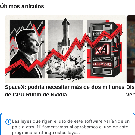
Últimos artículos
SpaceX: podría necesitar más de dos millones
Dis
de GPU Rubin de Nvidia
ver
Las leyes que rigen el uso de este software varían de un
país a otro. Ni fomentamos ni aprobamos el uso de este
programa si infringe estas leyes.